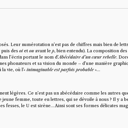
s. Leur numérotation n’est pas de chiffres mais bien de lettre
t puis des
oi
et
ou
avant le
p
, bien entendu). La composition des
 dans l’écrin portant le nom d’
Abécédaire d’un cœur rebelle
. Dor
anes phonateurs et sa vision du monde – d’une manière graphi
la vie, où l’«
inimaginable est parfois probable
»…
nent légères. Ce n’est pas un abécédaire comme les autres que n
e jeune femme, toute en lettres, qui se dévoile à nous ? Il y a 
ses fesses, le U est sirène… Ainsi sont ses formes délicates mag