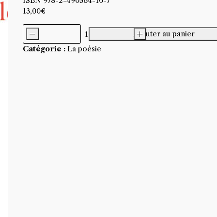
ISBN 978-2-490364-10-7
13,00
€
-
Ajouter au panier
+
quantité
Catégorie :
La poésie
de
Abécédaire
d'un
cœur
rebelle,
Dorota
Walczak