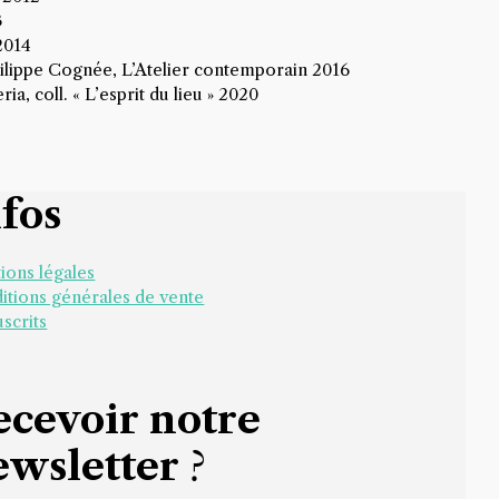
3
2014
hilippe Cognée, L’Atelier contemporain 2016
ria, coll. « L’esprit du lieu » 2020
nfos
ions légales
itions générales de vente
scrits
ecevoir notre
ewsletter
?