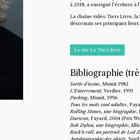
à 2018, a enseigné l’écriture à 
La chaîne vidéo Tiers Livre, la 
désormais ses principaux lieux
Le site Le Tiers livre
Bibliographie (trè
Sortie d’usine
, Minuit 1982
L’Enterrement
, Verdier, 1991
Parking
, Minuit, 1996
Tous les mots sont adultes
, Fay
Rolling Stones, une biographie
,
Daewoo
, Fayard, 2004 (Prix W
Bob Dylan, une biographie
, Alb
Rock’n roll, un portrait de Led 
Autobiographie des objets
, Seui