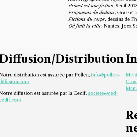
Proust est une fiction
, Seuil 201
Fragments du dedans
, Grasset 
Fictions du corps
, dessins de P
Où finit la ville
, Nantes, Joca Se
Diffusion/Distribution
I
Notre distribution est assurée par Pollen,
info@pollen-
Ment
diffusion.com
Cond
Manu
Notre diffusion est assurée par la Cedif,
societe@ced-
cedif.com
R
n