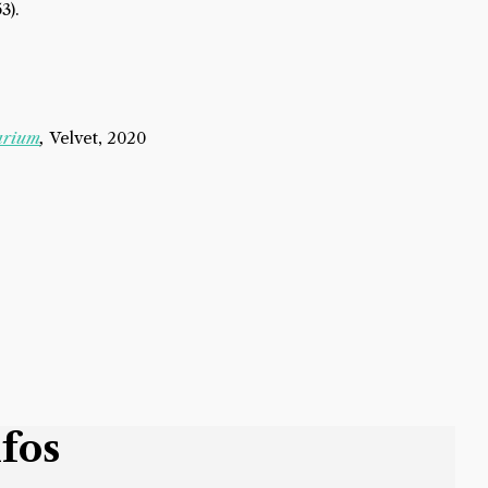
3).
arium
,
Velvet, 2020
nfos