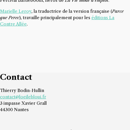
Percival Bartlebooth, héros de
La Vie mode d’emploi
.
Marielle Leroy
, la traductrice de la version française (
Parce
que Perec
), travaille principalement pour les
éditions La
Contre Allée
.
Contact
Thierry Bodin-Hullin
contact@loeilebloui.fr
3 impasse Xavier Grall
44300 Nantes