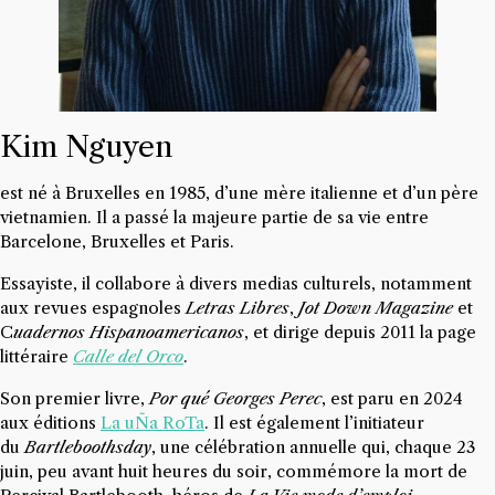
Kim Nguyen
est né à Bruxelles en 1985, d’une mère italienne et d’un père
vietnamien. Il a passé la majeure partie de sa vie entre
Barcelone, Bruxelles et Paris.
Essayiste, il collabore à divers medias culturels, notamment
aux revues espagnoles
Letras Libres
,
Jot Down Magazine
et
C
uadernos Hispanoamericanos
, et dirige depuis 2011 la page
littéraire
Calle del Orco
.
Son premier livre,
Por qué Georges Perec
, est paru en 2024
aux éditions
La uÑa RoTa
. Il est également l’initiateur
du
Bartleboothsday
, une célébration annuelle qui, chaque 23
juin, peu avant huit heures du soir, commémore la mort de