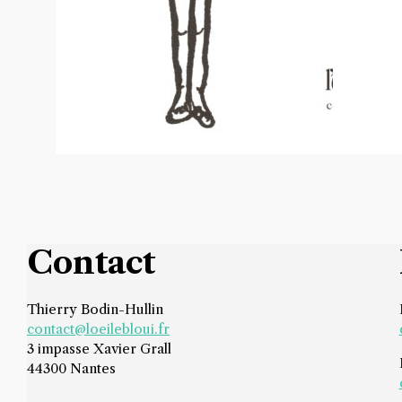
13,00
€
15,00
€
Contact
Thierry Bodin-Hullin
contact@loeilebloui.fr
3 impasse Xavier Grall
44300 Nantes