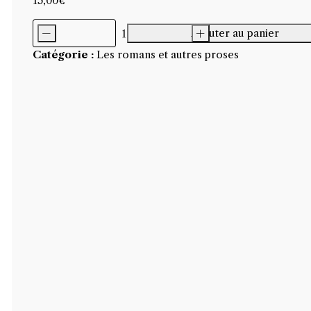
15,00
€
-
Ajouter au panier
+
quantité
Catégorie :
Les romans et autres proses
de
Fontaine,
autobiographie
de
l'urinoir
de
Marcel
Duchamp,
de
Teodoro
Gilabert