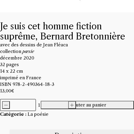
Je suis cet homme fiction
suprême, Bernard Bretonnière
avec des dessins de Jean Fléaca
collection
pœsie
décembre 2020
32 pages
14 x 22 cm
imprimé en France
ISBN 978-2-490364-18-3
13,00
€
-
Ajouter au panier
+
quantité
Catégorie :
La poésie
de
Je
suis